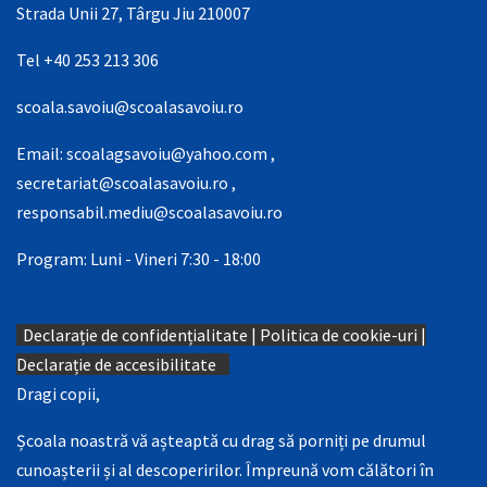
Strada Unii 27, Târgu Jiu 210007
Tel +40 253 213 306
scoala.savoiu@scoalasavoiu.ro
Email:
scoalagsavoiu@yahoo.com
,
secretariat@scoalasavoiu.ro
,
responsabil.mediu@scoalasavoiu.ro
Program: Luni - Vineri 7:30 - 18:00
Declarație de confidențialitate
|
Politica de cookie-uri
|
Declarație de accesibilitate
Dragi copii,
Școala noastră vă așteaptă cu drag să porniți pe drumul
cunoașterii și al descoperirilor. Împreună vom călători în