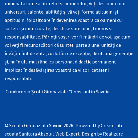
minunata lume a literelor și numerelor, Veți descoperi noi
universuri, talente, abilități și vă veți forma atitudini și
aptitudini folositoare în devenirea voastră ca oameni cu
suflete și inimi curate, deschise spre bine, frumos și
responsabilitate. Părinții voștri vor fi mândri de voi, așa cum
voi veți fi recunoscători că sunteți parte a unei unități de
învățământ de elită, cu dotări de excepție, de ultimă generație
și, nu în ultimul rând, cu personal didactic permanent
implicat în desăvârșirea voastră ca viitori cetățeni
responsabili.
Conducerea Școlii Gimnaziale ”Constantin Savoiu”
© Scoala Gimnaziala Savoiu 2026, Powered by
Creare site
scoala Sanitara Absolut Web Expert
. Design by
Realizare