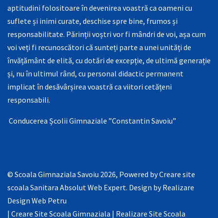
aptitudini folositoare în devenirea voastră ca oameni cu
suflete și inimi curate, deschise spre bine, frumos și
responsabilitate. Părinții voștri vor fi mândri de voi, așa cum
voi veți fi recunoscători că sunteți parte a unei unități de
învățământ de elită, cu dotări de excepție, de ultimă generație
și, nu în ultimul rând, cu personal didactic permanent
implicat în desăvârșirea voastră ca viitori cetățeni
responsabili.
Conducerea Școlii Gimnaziale ”Constantin Savoiu”
© Scoala Gimnaziala Savoiu 2026, Powered by
Creare site
scoala Sanitara Absolut Web Expert
. Design by
Realizare
Design Web Petru
|
Creare Site Scoala Gimnaziala
|
Realizare Site Scoala