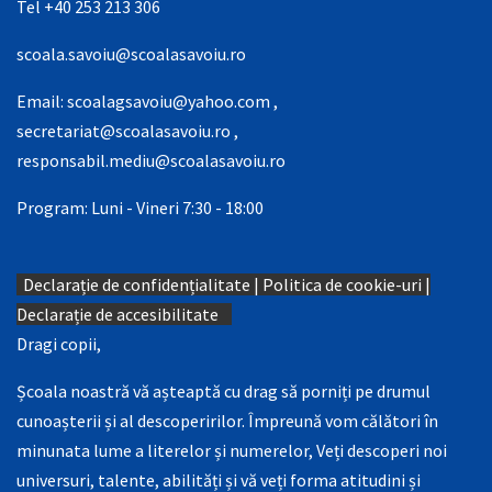
Tel +40 253 213 306
scoala.savoiu@scoalasavoiu.ro
Email:
scoalagsavoiu@yahoo.com
,
secretariat@scoalasavoiu.ro
,
responsabil.mediu@scoalasavoiu.ro
Program: Luni - Vineri 7:30 - 18:00
Declarație de confidențialitate
|
Politica de cookie-uri
|
Declarație de accesibilitate
Dragi copii,
Școala noastră vă așteaptă cu drag să porniți pe drumul
cunoașterii și al descoperirilor. Împreună vom călători în
minunata lume a literelor și numerelor, Veți descoperi noi
universuri, talente, abilități și vă veți forma atitudini și