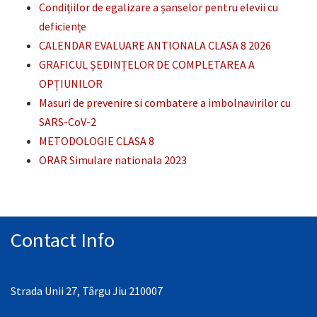
Condițiilor de egalizare a șanselor pentru elevii cu
deficiențe
CALENDAR EVALUARE ANTIONALA CLASA 8 2026
GRAFICUL ȘEDINȚELOR DE COMPLETAREA A
OPȚIUNILOR
Masuri de prevenire si combatere a imbolnavirilor cu
SARS-CoV-2
METODOLOGIE CLASA 8
ORAR Simulare nationala 2023
Contact Info
Strada Unii 27, Târgu Jiu 210007