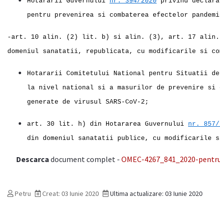
Hotararii Guvernului
nr. 394/2020
privind declara
pentru prevenirea si combaterea efectelor pandemi
-art. 10 alin. (2) lit. b) si alin. (3), art. 17 alin
domeniul sanatatii, republicata, cu modificarile si co
Hotararii Comitetului National pentru Situatii d
la nivel national si a masurilor de prevenire si 
generate de virusul SARS-CoV-2;
art.
30
lit.
h) din Hotararea Guvernului
nr. 857/
din domeniul sanatatii publice, cu modificarile s
Descarca
document complet -
OMEC-4267_841_2020-pentru-
Petru
Creat: 03 Iunie 2020
Ultima actualizare: 03 Iunie 2020