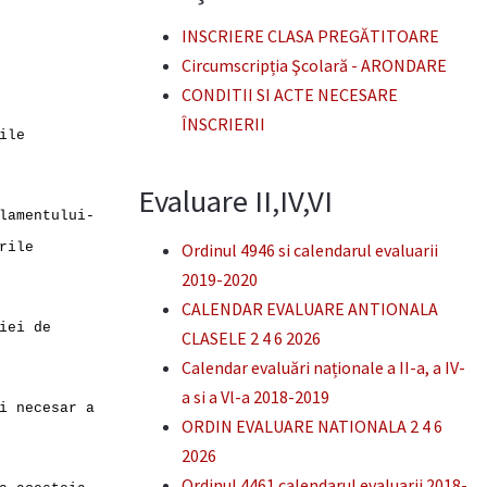
INSCRIERE CLASA PREGĂTITOARE
Circumscripția Şcolară - ARONDARE
CONDITII SI ACTE NECESARE
ÎNSCRIERII
ile
Evaluare II,IV,VI
lamentului-
rile
Ordinul 4946 si calendarul evaluarii
2019-2020
CALENDAR EVALUARE ANTIONALA
iei de
CLASELE 2 4 6 2026
Calendar evaluări naționale a II-a, a IV-
a si a Vl-a 2018-2019
i necesar a
ORDIN EVALUARE NATIONALA 2 4 6
2026
Ordinul 4461 calendarul evaluarii 2018-