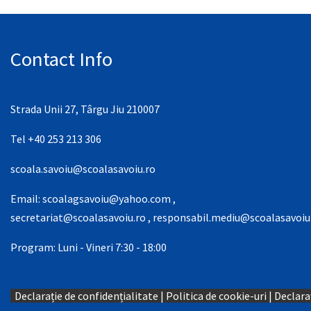
Contact Info
Strada Unii 27, Târgu Jiu 210007
Tel +40 253 213 306
scoala.savoiu@scoalasavoiu.ro
Email:
scoalagsavoiu@yahoo.com
,
secretariat@scoalasavoiu.ro
,
responsabil.mediu@scoalasavoiu
Program: Luni - Vineri 7:30 - 18:00
Declarație de confidențialitate
|
Politica de cookie-uri
|
Declaraț