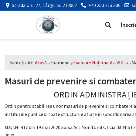
Strada Unii 27, Târgu Jiu 210007
+40 253 213 306
s
Înscri
Sunteți aici:
Acasă
Examene
Evaluare Națională a VIII-a
Ma
Masuri de prevenire si combater
ORDIN ADMINISTRAȚIE
Ordin pentru stabilirea unor masuri de prevenire si combatere a
institutiile publice si toate structurile aflate in subordonarea 
M.Of.Nr.417 din 19 mai 2020 Sursa Act:Monitorul Oficial MINI
2020