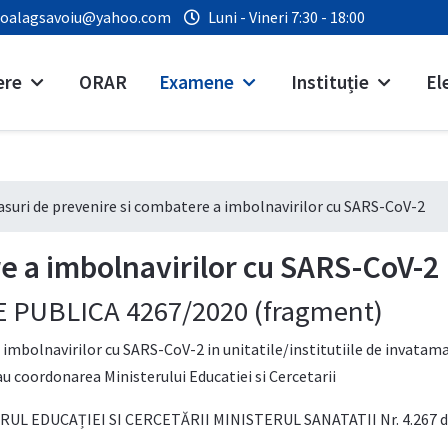
coalagsavoiu@yahoo.com
Luni - Vineri 7:30 - 18:00
ere
ORAR
Examene
Instituție
El
suri de prevenire si combatere a imbolnavirilor cu SARS-CoV-2
e a imbolnavirilor cu SARS-CoV-2
 PUBLICA 4267/2020 (fragment)
 imbolnavirilor cu SARS-CoV-2 in unitatile/institutiile de invatam
sau coordonarea Ministerului Educatiei si Cercetarii
STERUL EDUCAȚIEI SI CERCETĂRII MINISTERUL SANATATII Nr. 4.267 d