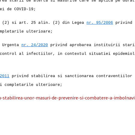
rea starii de alerta si masurile care se aplica pe durat
ei de COVID-19;
. (2) si art. 25 alin. (2) din Legea
nr. 95/2006
privind 
mpletarile ulterioare;
e Urgenta
nr. 24/2020
privind aprobarea instituirii stari
control al infectiilor, in contextul situatiei epidemiol
2011
privind stabilirea si sanctionarea contraventiilor 
i completarile ulterioare;
stabilirea-unor-masuri-de-prevenire-si-combatere-a-imbolnavi