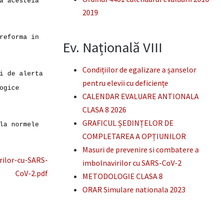
a acesteia
2019
reforma in
Ev. Națională VIII
Condițiilor de egalizare a șanselor
i de alerta
pentru elevii cu deficiențe
ogice
CALENDAR EVALUARE ANTIONALA
CLASA 8 2026
GRAFICUL ȘEDINȚELOR DE
la normele
COMPLETAREA A OPȚIUNILOR
Masuri de prevenire si combatere a
rilor-cu-SARS-
imbolnavirilor cu SARS-CoV-2
CoV-2.pdf
METODOLOGIE CLASA 8
ORAR Simulare nationala 2023