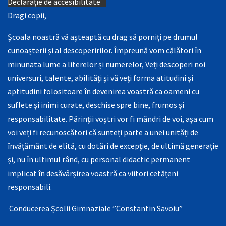
Declarație de accesibilitate
Dragi copii,
Școala noastră vă așteaptă cu drag să porniți pe drumul
cunoașterii și al descoperirilor. Împreună vom călători în
minunata lume a literelor și numerelor, Veți descoperi noi
universuri, talente, abilități și vă veți forma atitudini și
aptitudini folositoare în devenirea voastră ca oameni cu
suflete și inimi curate, deschise spre bine, frumos și
responsabilitate. Părinții voștri vor fi mândri de voi, așa cum
voi veți fi recunoscători că sunteți parte a unei unități de
învățământ de elită, cu dotări de excepție, de ultimă generație
și, nu în ultimul rând, cu personal didactic permanent
implicat în desăvârșirea voastră ca viitori cetățeni
responsabili.
Conducerea Școlii Gimnaziale ”Constantin Savoiu”