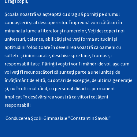
Dragi copii,
Școala noastră vă așteaptă cu drag să porniți pe drumul
cunoașterii și al descoperirilor. Împreună vom călători în
minunata lume a literelor și numerelor, Veți descoperi noi
universuri, talente, abilități și vă veți forma atitudini și
aptitudini folositoare în devenirea voastră ca oameni cu
suflete și inimi curate, deschise spre bine, frumos și
responsabilitate. Părinții voștri vor fi mândri de voi, așa cum
voi veți fi recunoscători că sunteți parte a unei unități de
învățământ de elită, cu dotări de excepție, de ultimă generație
și, nu în ultimul rând, cu personal didactic permanent
implicat în desăvârșirea voastră ca viitori cetățeni
responsabili.
Conducerea Școlii Gimnaziale ”Constantin Savoiu”