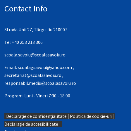
Contact Info
Strada Unii 27, Târgu Jiu 210007
Tel +40 253 213 306
scoala.savoiu@scoalasavoiu.ro
Email:
scoalagsavoiu@yahoo.com
,
secretariat@scoalasavoiu.ro
,
responsabil.mediu@scoalasavoiu.ro
Program: Luni - Vineri 7:30 - 18:00
Declarație de confidențialitate
|
Politica de cookie-uri
|
Declarație de accesibilitate